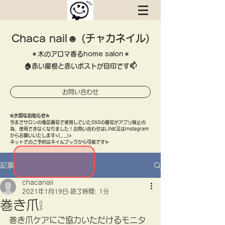
Chaca nail☻ (チャカネイル)
＊木のアロマ香るhome salon＊
​🏠赤い屋根と赤いポストが目印です📫
お問い合わせ
​✫大切なお知らせ✫
​今までサロンの電話番号で使用していた050の番号がアプリ廃止の
為、使用できなくなりました！お問い合わせはLINE又はInstagram
​からお願いいたします<(_ _)>
ネットでのご予約はネイルブックから可能です✨
記事
chacanail
2021年1月19日
読了時間: 1分
巻き爪❕
巻き爪ケアにご協力いただけるモニタ