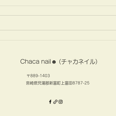
小ジワやたるみ気になる方必
父の
見👀
題！
Chaca nail☻ (チャカネイル)
〒889-1403
​宮崎県児湯郡新富町上富田8787-25