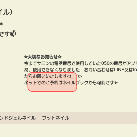
イル)
＊
です📫
​✫大切なお知らせ✫
​今までサロンの電話番号で使用していた050の番号がアプ
為、使用できなくなりました！お問い合わせはLINE又はIns
​からお願いいたします<(_ _)>
ネットでのご予約はネイルブックから可能です✨
ンドジェルネイル
フットネイル