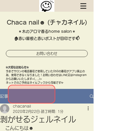
Chaca nail☻ (チャカネイル)
＊木のアロマ香るhome salon＊
​🏠赤い屋根と赤いポストが目印です📫
お問い合わせ
​✫大切なお知らせ✫
​今までサロンの電話番号で使用していた050の番号がアプリ廃止の
為、使用できなくなりました！お問い合わせはLINE又はInstagram
​からお願いいたします<(_ _)>
ネットでのご予約はネイルブックから可能です✨
記事
chacanail
2020年2月22日
読了時間: 1分
剥がせるジェルネイル
こんにちは☻