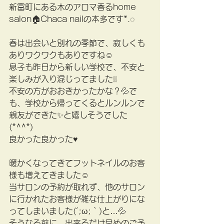
新富町にある木のアロマ香るhome 
salon🏠Chaca nailの本多です*.◌
春は出会いと別れの季節で、寂しくも
ありワクワクもありですね☺
息子も昨日から新しい学校で、不安と
楽しみが入り混じってました❕❕
不安の方がおおきかったかな？💦で
も、学校から帰ってくるとルンルンで
親友ができた✨と嬉しそうでした
(*^^*)
良かった良かった♥
暖かくなってきてフットネイルのお客
様も増えてきました☺
当サロンの予約が取れず、他のサロン
に行かれたお客様が雑な仕上がりにな
ってしまいました(´;ω;｀)と…💦
そうなる前に、出来るだけ早めのご予