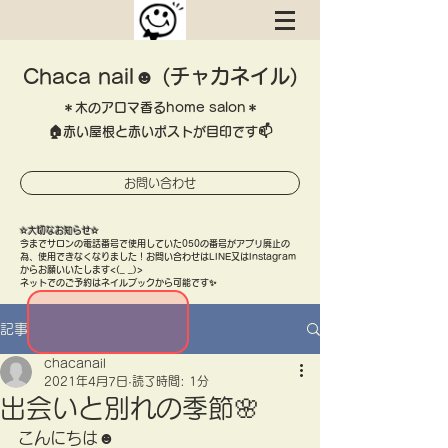
Chaca nail☻ (チャカネイル)
＊木のアロマ香るhome salon＊
​🏠赤い屋根と赤いポストが目印です📫
お問い合わせ
​✫大切なお知らせ✫
​今までサロンの電話番号で使用していた050の番号がアプリ廃止の
為、使用できなくなりました！お問い合わせはLINE又はInstagram
​からお願いいたします<(_ _)>
ネットでのご予約はネイルブックから可能です✨
記事
chacanail
2021年4月7日
読了時間: 1分
出会いと別れの季節🌸
こんにちは☻