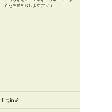
約をお勧め致します(*'▽')