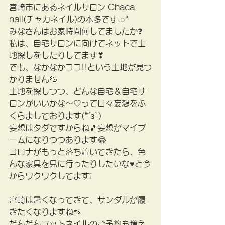
宮崎市にあるネイルサロン Chaca 
nail(チャカネイル)の本多です.◌*
みなさんはお家時間何してましたか❓
私は、自宅サロンに向けてネットで土
地探しをしたりしてます❣
でも、なかなかココ!!という土地が見つ
かりません💦
土地を探しつつ、どんな自宅＆自宅サ
ロンがいいかな～♡って日々妄想をふ
くらましております(*´з`)
妄想はタダですからね🎵妄想がマイブ
ームになりつつあります😂
コロナがもっと落ち着いてきたら、色
んな家具を見に行ったりしたいな♥と今
からワクワクしてます❕
宮崎は暑くなってきて、サンダルが履
きたくなりますね👡
だんだんフットネイルのご予約も増え