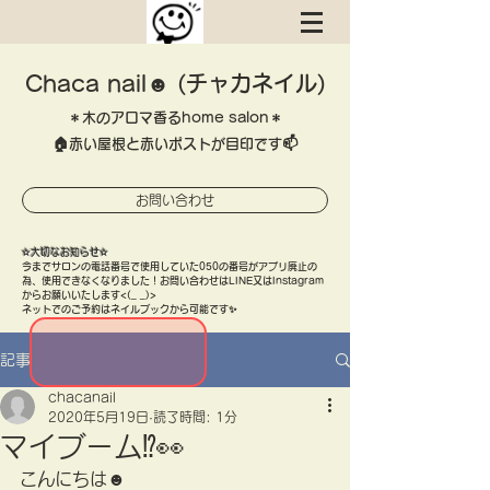
Chaca nail☻ (チャカネイル)
＊木のアロマ香るhome salon＊
​🏠赤い屋根と赤いポストが目印です📫
お問い合わせ
​✫大切なお知らせ✫
​今までサロンの電話番号で使用していた050の番号がアプリ廃止の
為、使用できなくなりました！お問い合わせはLINE又はInstagram
​からお願いいたします<(_ _)>
ネットでのご予約はネイルブックから可能です✨
記事
chacanail
2020年5月19日
読了時間: 1分
マイブーム⁉👀
こんにちは☻