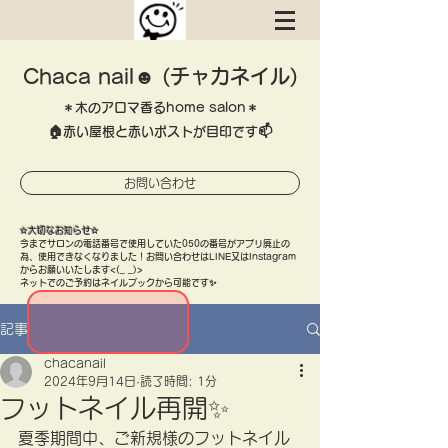
Chaca nail☻ (チャカネイル)
＊木のアロマ香るhome salon＊
​🏠赤い屋根と赤いポストが目印です📫
お問い合わせ
​✫大切なお知らせ✫
​今までサロンの電話番号で使用していた050の番号がアプリ廃止の
為、使用できなくなりました！お問い合わせはLINE又はInstagram
​からお願いいたします<(_ _)>
ネットでのご予約はネイルブックから可能です✨
記事
chacanail
2024年9月14日
読了時間: 1分
フットネイル再開✨
夏季期間中、ご新規様のフットネイル