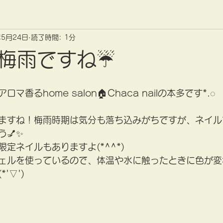
年5月24日
読了時間: 1分
梅雨ですね☔
香るhome salon🏠Chaca nailの本多です*.◌
ますね！梅雨時期は気分も落ち込みがちですが、ネイル
💅✨
定ネイルもありますよ(*^^*)
ェルを使っているので、体温や水に触ったときに色が変
'▽')