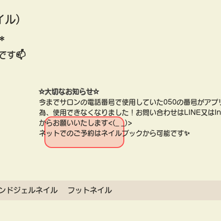
イル)
＊
です📫
​✫大切なお知らせ✫
​今までサロンの電話番号で使用していた050の番号がアプ
為、使用できなくなりました！お問い合わせはLINE又はIns
​からお願いいたします<(_ _)>
ネットでのご予約はネイルブックから可能です✨
ンドジェルネイル
フットネイル